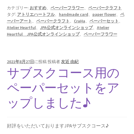
カテゴリー:
おすすめ
、
ペーパーフラワー
、
ペーパークラフト
タグ:
アトリエハートフル
、
handmade card
、
paper flower
、
ペ
ーパーアート
、
ペーパークラフト
、
CraHa
、
ペーパーセット
、
Atelier Heartful
、
JPA公式オンラインショップ
、
Atelier
Heartful JPA公式オンラインショップ
、
ペーパーフラワー
2021年8月27日
に投稿
投稿者
友近 由紀
サブスクコース用の
ペーパーセットをア
ップしました♪
好評をいただいておりますJPAサブスクコース♪