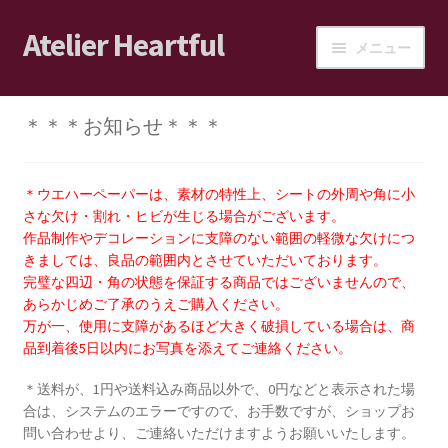
Atelier Heartful
ナ
コ
メニュー
ビ
ン
ゲ
テ
ホーム
ー
ン
＊＊＊お知らせ＊＊＊
シ
ツ
ショップ
ョ
へ
ン
ス
＊ウエハーペーパーは、素材の特性上、シートの外周や角に小
カート
へ
キ
さな欠け・割れ・ヒビが生じる場合がございます。
ス
ッ
作品制作やデコレーションに支障のない範囲の軽微な欠けにつ
ログイン/マイアカウント
きましては、良品の範囲内とさせていただいております。
キ
プ
完璧な四辺・角の状態を保証する商品ではございませんので、
ッ
あらかじめご了承のうえご購入ください。
ショップご利用案内
プ
万が一、使用に支障があるほど大きく破損している場合は、商
品到着後5日以内にお写真を添えてご連絡ください。
ブログ
＊送料が、1円や送料込み商品以外で、0円などと表示された場
合は、システムのエラーですので、お手数ですが、ショップお
JPA会員の皆様へ
問い合わせより、ご連絡いただけますようお願いいたします。