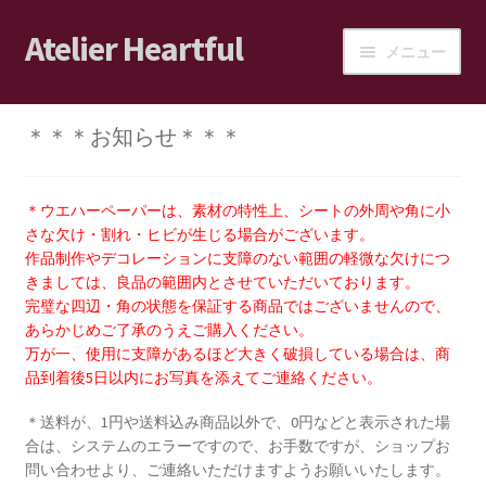
Atelier Heartful
ナ
コ
メニュー
ビ
ン
ゲ
テ
ホーム
ー
ン
＊＊＊お知らせ＊＊＊
シ
ツ
ショップ
ョ
へ
ン
ス
＊ウエハーペーパーは、素材の特性上、シートの外周や角に小
カート
へ
キ
さな欠け・割れ・ヒビが生じる場合がございます。
ス
ッ
作品制作やデコレーションに支障のない範囲の軽微な欠けにつ
ログイン/マイアカウント
きましては、良品の範囲内とさせていただいております。
キ
プ
完璧な四辺・角の状態を保証する商品ではございませんので、
ッ
あらかじめご了承のうえご購入ください。
ショップご利用案内
プ
万が一、使用に支障があるほど大きく破損している場合は、商
品到着後5日以内にお写真を添えてご連絡ください。
ブログ
＊送料が、1円や送料込み商品以外で、0円などと表示された場
合は、システムのエラーですので、お手数ですが、ショップお
JPA会員の皆様へ
問い合わせより、ご連絡いただけますようお願いいたします。