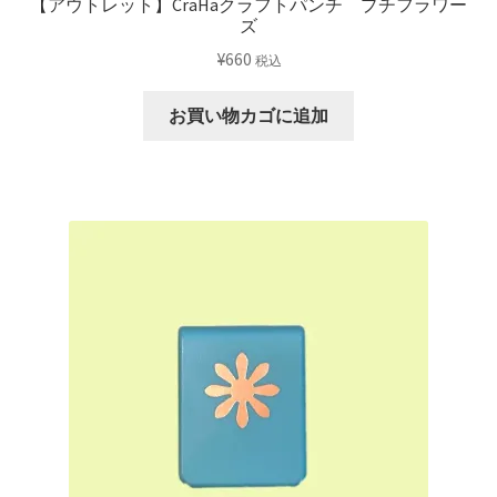
【アウトレット】CraHaクラフトパンチ プチフラワー
ズ
¥
660
税込
お買い物カゴに追加