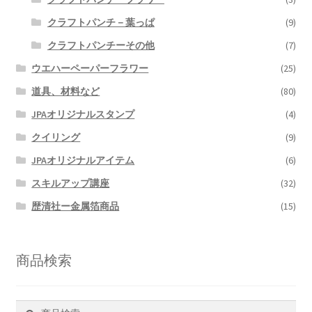
クラフトパンチ－葉っぱ
(9)
クラフトパンチーその他
(7)
ウエハーペーパーフラワー
(25)
道具、材料など
(80)
JPAオリジナルスタンプ
(4)
クイリング
(9)
JPAオリジナルアイテム
(6)
スキルアップ講座
(32)
歴清社ー金属箔商品
(15)
商品検索
検
検