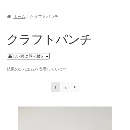
お問い合わせ/Contact
ホーム
クラフトパンチ
Oversea customers
クラフトパンチ
シルエットカメオについて
新
結果の1～12/22を表示しています
し
い
1
2
順