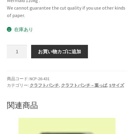
Mermaid 110kg .
We cannot guarantee the cut quality if you use other kinds
of paper.
在庫あり
CraHa
お買い物カゴに追加
ク
ラ
フ
ト
商品コード:
NCP-26-431
カテゴリー:
クラフトパンチ
,
クラフトパンチ－葉っぱ
,
Sサイズ
パ
ン
チ
関連商品
ユ
ー
カ
リ