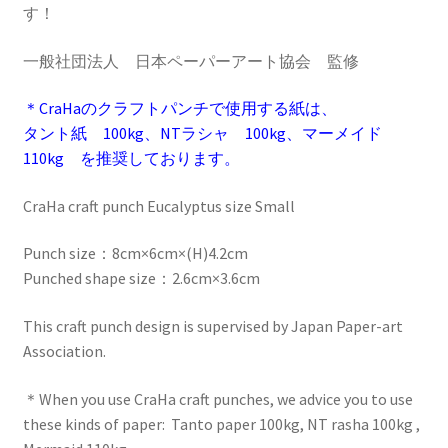
す！
一般社団法人 日本ペーパーアート協会 監修
＊CraHaのクラフトパンチで使用する紙は、
タント紙 100kg、NTラシャ 100kg、マーメイド
110kg を推奨しております。
CraHa craft punch Eucalyptus size Small
Punch size：8cm×6cm×(H)4.2cm
Punched shape size：2.6cm×3.6cm
This craft punch design is supervised by Japan Paper-art
Association.
＊When you use CraHa craft punches, we advice you to use
these kinds of paper: Tanto paper 100kg, NT rasha 100kg ,