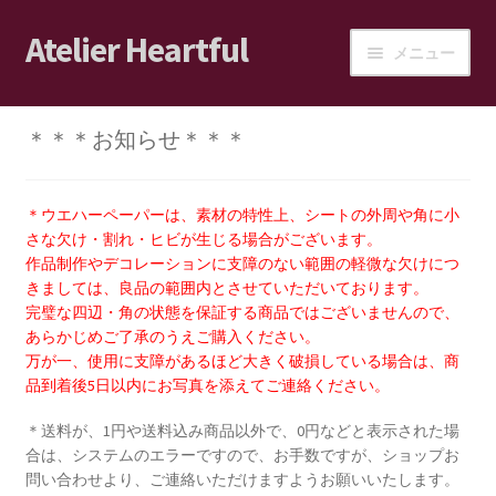
Atelier Heartful
ナ
コ
メニュー
ビ
ン
ゲ
テ
ホーム
ー
ン
＊＊＊お知らせ＊＊＊
シ
ツ
ショップ
ョ
へ
ン
ス
＊ウエハーペーパーは、素材の特性上、シートの外周や角に小
カート
へ
キ
さな欠け・割れ・ヒビが生じる場合がございます。
ス
ッ
作品制作やデコレーションに支障のない範囲の軽微な欠けにつ
ログイン/マイアカウント
きましては、良品の範囲内とさせていただいております。
キ
プ
完璧な四辺・角の状態を保証する商品ではございませんので、
ッ
あらかじめご了承のうえご購入ください。
ショップご利用案内
プ
万が一、使用に支障があるほど大きく破損している場合は、商
品到着後5日以内にお写真を添えてご連絡ください。
ブログ
＊送料が、1円や送料込み商品以外で、0円などと表示された場
合は、システムのエラーですので、お手数ですが、ショップお
JPA会員の皆様へ
問い合わせより、ご連絡いただけますようお願いいたします。