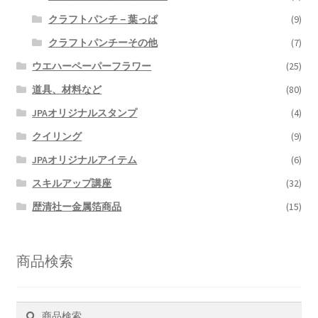
クラフトパンチ－葉っぱ
(9)
クラフトパンチーその他
(7)
ウエハーペーパーフラワー
(25)
道具、材料など
(80)
JPAオリジナルスタンプ
(4)
クイリング
(9)
JPAオリジナルアイテム
(6)
スキルアップ講座
(32)
歴清社ー金属箔商品
(15)
商品検索
検
検