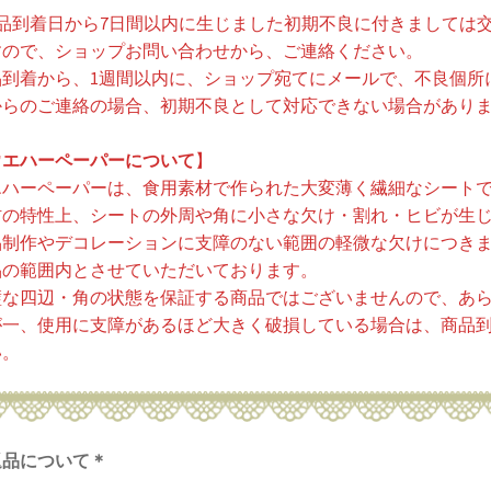
品到着日から7日間以内に生じました初期不良に付きましては
すので、ショップお問い合わせから、ご連絡ください。
品到着から、1週間以内に、ショップ宛てにメールで、不良個所
からのご連絡の場合、初期不良として対応できない場合があり
ウエハーペーパーについて
】
エハーペーパーは、食用素材で作られた大変薄く繊細なシート
材の特性上、シートの外周や角に小さな欠け・割れ・ヒビが生
品制作やデコレーションに支障のない範囲の軽微な欠けにつき
品の範囲内とさせていただいております。
璧な四辺・角の状態を保証する商品ではございませんので、あ
が一、使用に支障があるほど大きく破損している場合は、商品到
い。
返品について＊