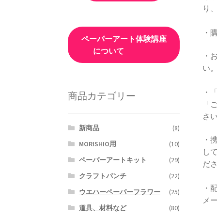
り
・
ペーパーアート体験講座
について
・
い
・
商品カテゴリー
「
さ
新商品
(8)
・携
MORISHIO用
(10)
し
ペーパーアートキット
(29)
だ
クラフトパンチ
(22)
・
ウエハーペーパーフラワー
(25)
メ
道具、材料など
(80)