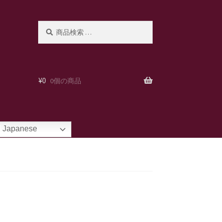
検
検
索
索
対
象:
¥
0
0個の商品
Japanese
。