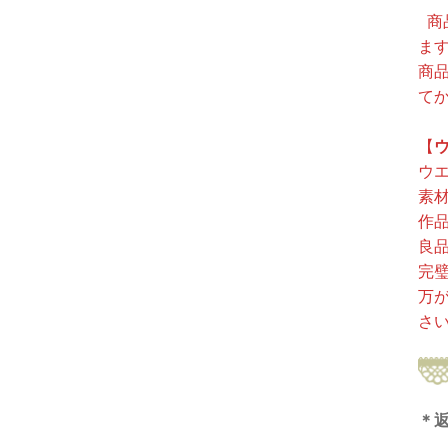
商
ま
商
て
【
ウ
素
作
良
完
万
さ
＊