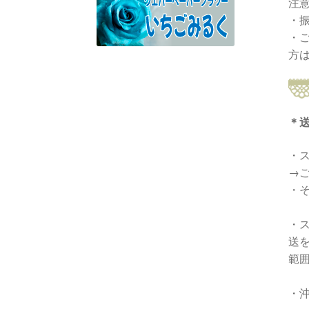
注
・
・
方
＊
・ス
→
・
・
送
範
・