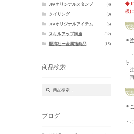
◆J
JPAオリジナルスタンプ
(4)
板
クイリング
(9)
JPAオリジナルアイテム
(6)
スキルアップ講座
(32)
＊
歴清社ー金属箔商品
(15)
・
ら
商品検索
注
再
検
検
索
索
対
＊
象:
ブログ
・