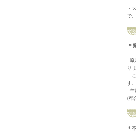
・
で
＊
原
り
ご
す
午
(
＊