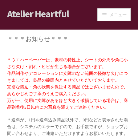
Atelier Heartful
ナ
コ
メニュー
ビ
ン
ゲ
テ
ホーム
ー
ン
＊＊＊お知らせ＊＊＊
シ
ツ
ショップ
ョ
へ
ン
ス
＊ウエハーペーパーは、素材の特性上、シートの外周や角に小
カート
へ
キ
さな欠け・割れ・ヒビが生じる場合がございます。
ス
ッ
作品制作やデコレーションに支障のない範囲の軽微な欠けにつ
ログイン/マイアカウント
きましては、良品の範囲内とさせていただいております。
キ
プ
完璧な四辺・角の状態を保証する商品ではございませんので、
ッ
あらかじめご了承のうえご購入ください。
ショップご利用案内
プ
万が一、使用に支障があるほど大きく破損している場合は、商
品到着後5日以内にお写真を添えてご連絡ください。
ブログ
＊送料が、1円や送料込み商品以外で、0円などと表示された場
合は、システムのエラーですので、お手数ですが、ショップお
JPA会員の皆様へ
問い合わせより、ご連絡いただけますようお願いいたします。