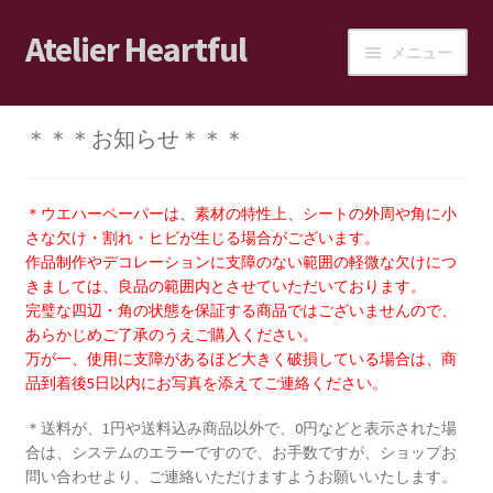
Atelier Heartful
ナ
コ
メニュー
ビ
ン
ゲ
テ
ホーム
ー
ン
＊＊＊お知らせ＊＊＊
シ
ツ
ショップ
ョ
へ
ン
ス
＊ウエハーペーパーは、素材の特性上、シートの外周や角に小
カート
へ
キ
さな欠け・割れ・ヒビが生じる場合がございます。
ス
ッ
作品制作やデコレーションに支障のない範囲の軽微な欠けにつ
ログイン/マイアカウント
きましては、良品の範囲内とさせていただいております。
キ
プ
完璧な四辺・角の状態を保証する商品ではございませんので、
ッ
あらかじめご了承のうえご購入ください。
ショップご利用案内
プ
万が一、使用に支障があるほど大きく破損している場合は、商
品到着後5日以内にお写真を添えてご連絡ください。
ブログ
＊送料が、1円や送料込み商品以外で、0円などと表示された場
合は、システムのエラーですので、お手数ですが、ショップお
JPA会員の皆様へ
問い合わせより、ご連絡いただけますようお願いいたします。