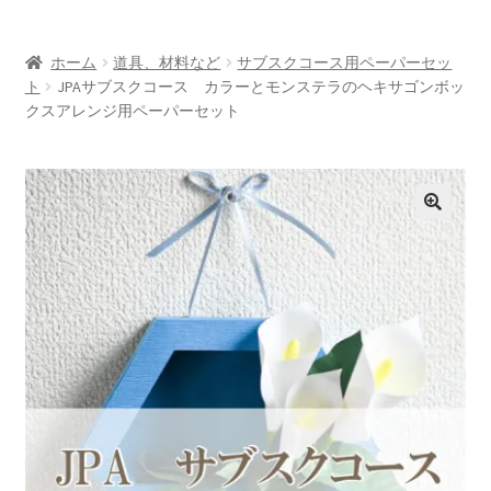
お問い合わせ/Contact
ホーム
道具、材料など
サブスクコース用ペーパーセッ
Oversea customers
ト
JPAサブスクコース カラーとモンステラのヘキサゴンボッ
クスアレンジ用ペーパーセット
シルエットカメオについて