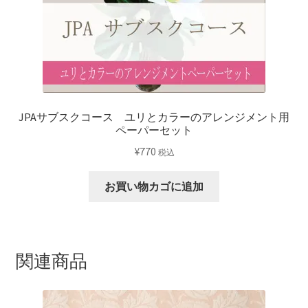
の
ヘ
キ
サ
ゴ
ン
ボ
JPAサブスクコース ユリとカラーのアレンジメント用
ッ
ペーパーセット
ク
¥
770
税込
ス
ア
お買い物カゴに追加
レ
ン
ジ
用
関連商品
ペ
ー
パ