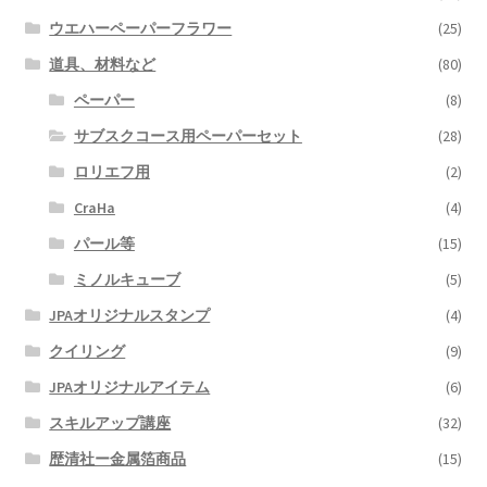
ウエハーペーパーフラワー
(25)
道具、材料など
(80)
ペーパー
(8)
サブスクコース用ペーパーセット
(28)
ロリエフ用
(2)
CraHa
(4)
パール等
(15)
ミノルキューブ
(5)
JPAオリジナルスタンプ
(4)
クイリング
(9)
JPAオリジナルアイテム
(6)
スキルアップ講座
(32)
歴清社ー金属箔商品
(15)