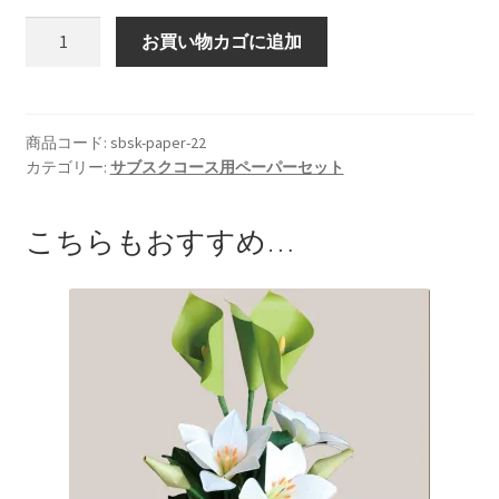
JPA
お買い物カゴに追加
サ
ブ
ス
ク
商品コード:
sbsk-paper-22
カテゴリー:
サブスクコース用ペーパーセット
コ
ー
ス
こちらもおすすめ…
カ
ラ
ー
と
モ
ン
ス
テ
ラ