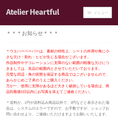
Atelier Heartful
ナ
コ
メニュー
ビ
ン
ゲ
テ
ホーム
ー
ン
＊＊＊お知らせ＊＊＊
シ
ツ
ショップ
ョ
へ
ン
ス
＊ウエハーペーパーは、素材の特性上、シートの外周や角に小
カート
へ
キ
さな欠け・割れ・ヒビが生じる場合がございます。
ス
ッ
作品制作やデコレーションに支障のない範囲の軽微な欠けにつ
ログイン/マイアカウント
きましては、良品の範囲内とさせていただいております。
キ
プ
完璧な四辺・角の状態を保証する商品ではございませんので、
ッ
あらかじめご了承のうえご購入ください。
ショップご利用案内
プ
万が一、使用に支障があるほど大きく破損している場合は、商
品到着後5日以内にお写真を添えてご連絡ください。
ブログ
＊送料が、1円や送料込み商品以外で、0円などと表示された場
合は、システムのエラーですので、お手数ですが、ショップお
JPA会員の皆様へ
問い合わせより、ご連絡いただけますようお願いいたします。