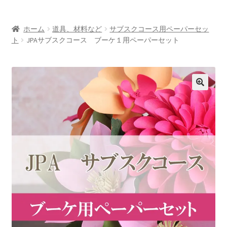
お問い合わせ/Contact
ホーム
道具、材料など
サブスクコース用ペーパーセッ
Oversea customers
ト
JPAサブスクコース ブーケ１用ペーパーセット
シルエットカメオについて