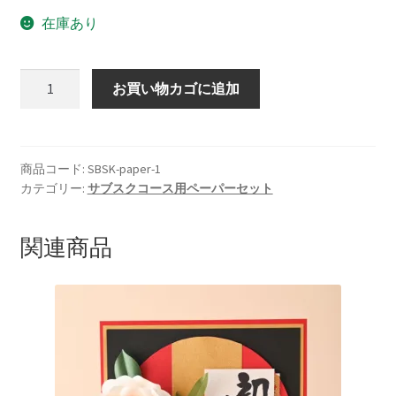
在庫あり
JPA
お買い物カゴに追加
サ
ブ
ス
ク
商品コード:
SBSK-paper-1
カテゴリー:
サブスクコース用ペーパーセット
コ
ー
ス
関連商品
ブ
ー
ケ
１
用
ペ
ー