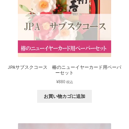
パ
ー
セ
ッ
ト
個
JPAサブスクコース 椿のニューイヤーカード用ペーパ
ーセット
¥
880
税込
お買い物カゴに追加