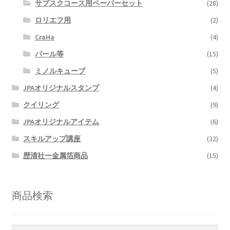
サブスクコース用ペーパーセット
(28)
ロリエフ用
(2)
CraHa
(4)
パール等
(15)
ミノルキューブ
(5)
JPAオリジナルスタンプ
(4)
クイリング
(9)
JPAオリジナルアイテム
(6)
スキルアップ講座
(32)
歴清社ー金属箔商品
(15)
商品検索
検
検