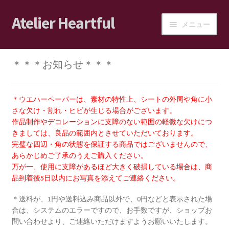
Atelier Heartful
ナ
コ
メニュー
ビ
ン
ゲ
テ
ホーム
ー
ン
＊＊＊お知らせ＊＊＊
シ
ツ
ショップ
ョ
へ
ン
ス
＊ウエハーペーパーは、素材の特性上、シートの外周や角に小
カート
へ
キ
さな欠け・割れ・ヒビが生じる場合がございます。
ス
ッ
作品制作やデコレーションに支障のない範囲の軽微な欠けにつ
ログイン/マイアカウント
きましては、良品の範囲内とさせていただいております。
キ
プ
完璧な四辺・角の状態を保証する商品ではございませんので、
ッ
あらかじめご了承のうえご購入ください。
ショップご利用案内
プ
万が一、使用に支障があるほど大きく破損している場合は、商
品到着後5日以内にお写真を添えてご連絡ください。
ブログ
＊送料が、1円や送料込み商品以外で、0円などと表示された場
合は、システムのエラーですので、お手数ですが、ショップお
JPA会員の皆様へ
問い合わせより、ご連絡いただけますようお願いいたします。