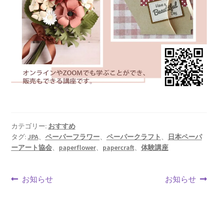
カテゴリー:
おすすめ
タグ:
JPA
、
ペーパーフラワー
、
ペーパークラフト
、
日本ペーパ
ーアート協会
、
paperflower
、
papercraft
、
体験講座
投
前
次
お知らせ
お知らせ
の
の
稿
投
投
稿:
稿: