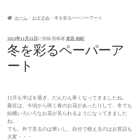
お問い合わせ/Contact
ホーム
おすすめ
冬を彩るペーパーアート
Oversea customers
シルエットカメオについて
2023年11月21日
に投稿
投稿者
友近 由紀
冬を彩るペーパーア
ート
11月も半ばを過ぎ、だんだん寒くなってきましたね。
最近は、今頃から咲く春のお花があったりして、冬でも
結構いろいろなお花が見られるようになってきました
ね。
でも、外で見るのは寒いし、自分で植えるのはお世話も
大変・・・