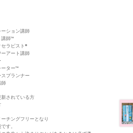
レーション講師
講師™
セラピスト®
ワーアート講師
ー
ーター™
ースプランナー
講師
員更新されている方
方
ィーチングフリーとなり
能です。