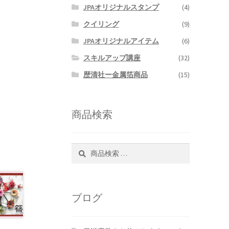
JPAオリジナルスタンプ
(4)
クイリング
(9)
JPAオリジナルアイテム
(6)
スキルアップ講座
(32)
歴清社ー金属箔商品
(15)
商品検索
検
検
索
索
対
象:
ブログ