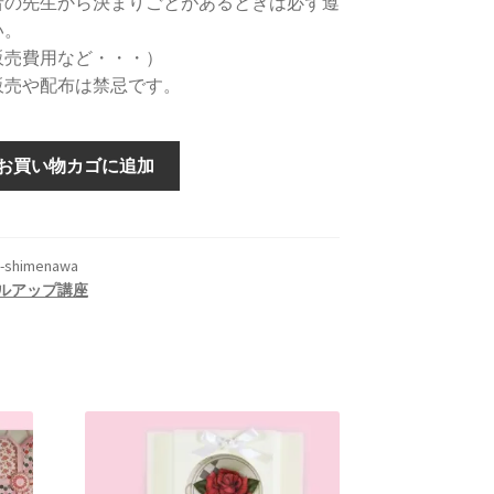
者の先生から決まりごとがあるときは必ず遵
い。
販売費用など・・・）
販売や配布は禁忌です。
お買い物カゴに追加
5-shimenawa
ルアップ講座