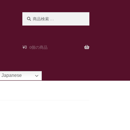
検
検
索
索
対
象:
¥
0
0個の商品
Japanese
。