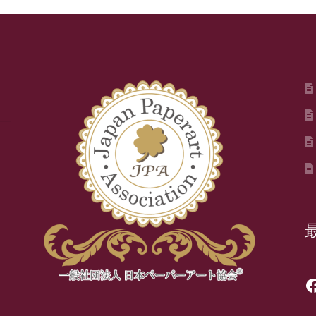
わ
ふ
わ
リ
ー
ス
～
個
Fa