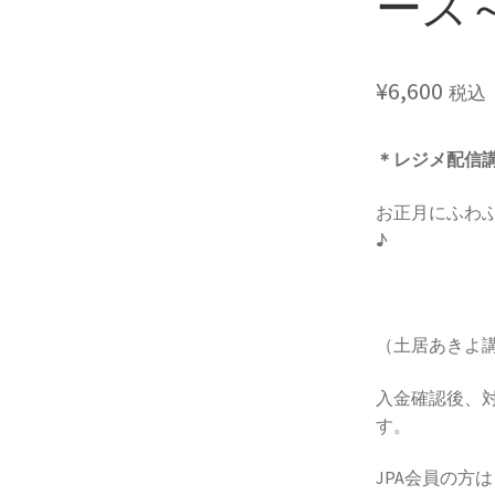
ース
¥
6,600
税込
＊レジメ配信
お正月にふわ
♪
（土居あきよ
入金確認後、対
す。
JPA会員の方