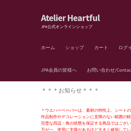
Atelier Heartful
ナ
コ
ビ
ン
JPA公式オンラインショップ
ゲ
テ
ー
ン
シ
ツ
ホーム
ショップ
カート
ログ
ョ
へ
ン
ス
へ
キ
JPA会員の皆様へ
お問い合わせ/Contac
ス
ッ
キ
プ
ッ
＊＊＊お知らせ＊＊＊
プ
＊ウエハーペーパーは、素材の特性上、シート
作品制作やデコレーションに支障のない範囲の
完璧な四辺・角の状態を保証する商品ではござ
万が一、使用に支障があるほど大きく破損してい