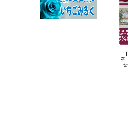
【
座
セ