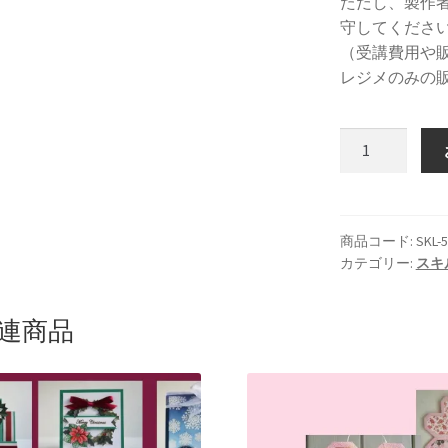
ただし、製作
守してくださ
（受講費用や
レジメのみの
ス
キ
ル
ア
ッ
商品コード:
SKL-
カテゴリー:
スキ
プ
講
座
連商品
お
と
な
か
わ