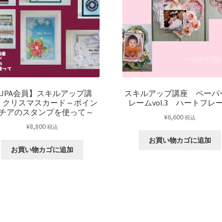
い
い
お
花
の
し
め
JPA会員】スキルアップ講
スキルアップ講座 ペーパ
縄
 クリスマスカード～ポイン
レームvol.3 ハートフレ
～
チアのスタンプを使って～
¥
6,600
税込
ハ
¥
8,800
税込
ッ
お買い物カゴに追加
ピ
お買い物カゴに追加
ー
カ
ラ
ー
の
ふ