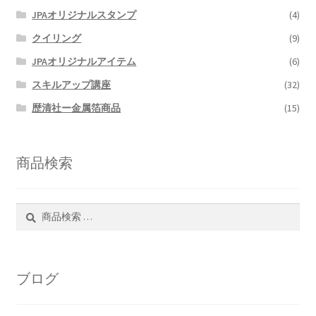
JPAオリジナルスタンプ
(4)
クイリング
(9)
JPAオリジナルアイテム
(6)
スキルアップ講座
(32)
歴清社ー金属箔商品
(15)
商品検索
検
検
索
索
対
象:
ブログ