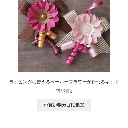
ハ
ー
ト
の
カ
ー
ド
キ
ッ
ト
個
ラッピングに使えるペーパーフラワーが作れるキット
¥
963
税込
お買い物カゴに追加