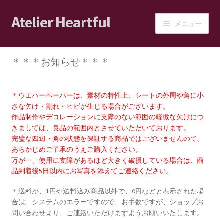
Atelier Heartful
ナ
コ
メニュー
ビ
ン
ゲ
テ
ホーム
ー
ン
＊＊＊お知らせ＊＊＊
シ
ツ
ショップ
ョ
へ
ン
ス
＊ウエハーペーパーは、素材の特性上、シートの外周や角に小
カート
へ
キ
さな欠け・割れ・ヒビが生じる場合がございます。
ス
ッ
作品制作やデコレーションに支障のない範囲の軽微な欠けにつ
ログイン/マイアカウント
きましては、良品の範囲内とさせていただいております。
キ
プ
完璧な四辺・角の状態を保証する商品ではございませんので、
ッ
あらかじめご了承のうえご購入ください。
ショップご利用案内
プ
万が一、使用に支障があるほど大きく破損している場合は、商
品到着後5日以内にお写真を添えてご連絡ください。
ブログ
＊送料が、1円や送料込み商品以外で、0円などと表示された場
合は、システムのエラーですので、お手数ですが、ショップお
JPA会員の皆様へ
問い合わせより、ご連絡いただけますようお願いいたします。