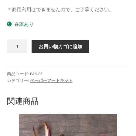
＊商用利用はできませんので、ご了承ください。
在庫あり
お
お買い物カゴに追加
花
の
プ
レ
商品コード:
PAK-05
カテゴリー:
ペーパーアートキット
ゼ
ン
ト
関連商品
ボ
ッ
ク
ス
と