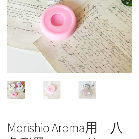
Morishio Aroma用 八