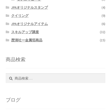
JPAオリジナルスタンプ
(4)
クイリング
(9)
JPAオリジナルアイテム
(6)
スキルアップ講座
(32)
歴清社ー金属箔商品
(15)
商品検索
検
検
索
索
対
象:
ブログ