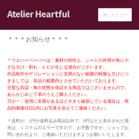
Atelier Heartful
ナ
コ
メニュー
ビ
ン
ゲ
テ
ホーム
ー
ン
＊＊＊お知らせ＊＊＊
シ
ツ
ショップ
ョ
へ
ン
ス
＊ウエハーペーパーは、素材の特性上、シートの外周や角に小
カート
へ
キ
さな欠け・割れ・ヒビが生じる場合がございます。
ス
ッ
作品制作やデコレーションに支障のない範囲の軽微な欠けにつ
ログイン/マイアカウント
きましては、良品の範囲内とさせていただいております。
キ
プ
完璧な四辺・角の状態を保証する商品ではございませんので、
ッ
あらかじめご了承のうえご購入ください。
ショップご利用案内
プ
万が一、使用に支障があるほど大きく破損している場合は、商
品到着後5日以内にお写真を添えてご連絡ください。
ブログ
＊送料が、1円や送料込み商品以外で、0円などと表示された場
合は、システムのエラーですので、お手数ですが、ショップお
JPA会員の皆様へ
問い合わせより、ご連絡いただけますようお願いいたします。