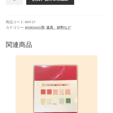
Aroma
用
八
角
商品コード:
MAT-37
カテゴリー:
MORISHIO用
,
道具、材料など
形
皿
モ
関連商品
ー
ル
ド
個